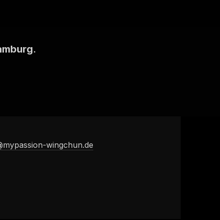
Hamburg
.
@mypassion-wingchun.de