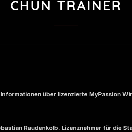
CHUN TRAINER
m Informationen über
lizenzierte
MyPassion Win
Sebastian Raudenkolb
.
Lizenznehmer für die S