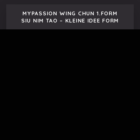
MYPASSION WING CHUN 1.FORM
SIU NIM TAO – KLEINE IDEE FORM
VIDEO ANSCHAUEN
MYPASSION WING CHUN 2.FORM
CHUM KIU – ARME SUCHENDE
FORM
VIDEO ANSCHAUEN