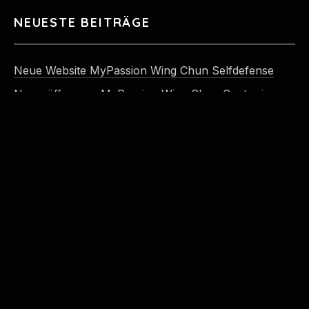
NEUESTE BEITRÄGE
Neue Website MyPassion Wing Chun Selfdefense
Neueröffnung – MyPassion Wing Chun Center in
Hamburg-Osdorf
MyPassion Wing Chun KI-Avatar Nihan
MyPassion Wing Chun Waffenprogramme
MyPassion Wing Chun Fitness, Reflexe &
Schnelligkeit
Erasmusstraße 30 - 40223 Düsseldorf